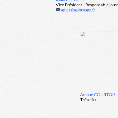
Vice Président - Responsable jour
aplessis@orange.fr
Arnaud COURTOIS
Trésorier