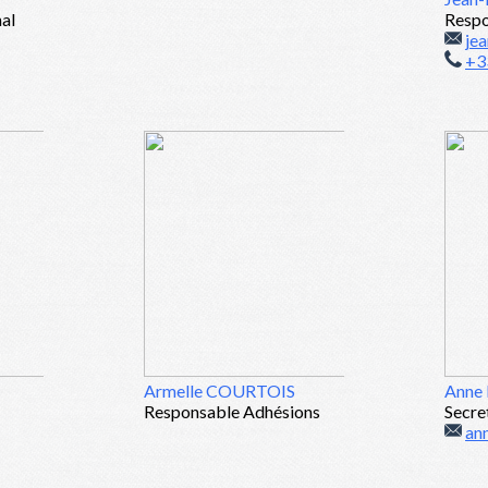
nal
Respo
je
+3
Armelle COURTOIS
Anne
Responsable Adhésions
Secre
an