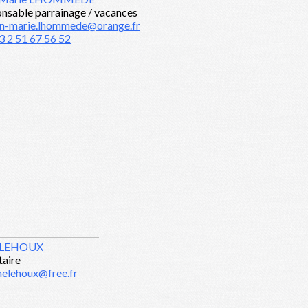
nsable parrainage / vacances
an-marie.lhommede@orange.fr
3 2 51 67 56 52
 LEHOUX
taire
nelehoux@free.fr