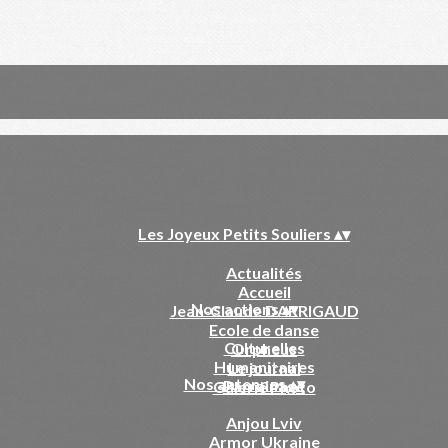
Les Joyeux Petits Souliers
▴
▾
Actualités
Accueil
Nos actions
▴
▾
Jean-Claude DARRIGAUD
Ecole de danse
Culturelles
Orpheus
Humanitaires
Le journal
Nos antennes
▴
▾
Parrainage
Galerie Photo
Anjou Lviv
Armor Ukraine