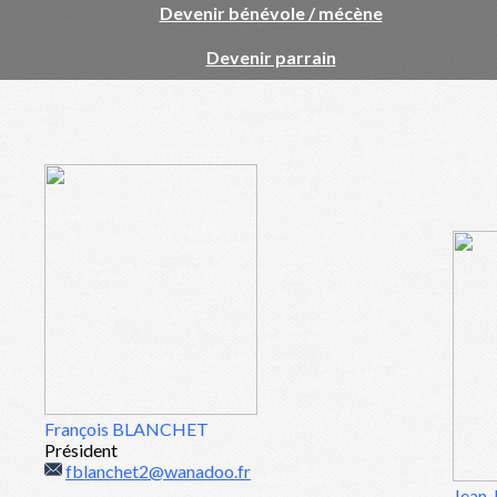
Devenir bénévole / mécène
Devenir parrain
François BLANCHET
Président
fblanchet2@wanadoo.fr
Jean