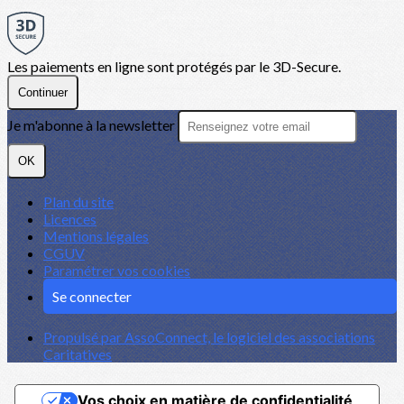
Les paiements en ligne sont protégés par le 3D-Secure.
Continuer
Je m'abonne à la newsletter
OK
Plan du site
Licences
Mentions légales
CGUV
Paramétrer vos cookies
Se connecter
Propulsé par AssoConnect, le logiciel des associations
Caritatives
Vos choix en matière de confidentialité