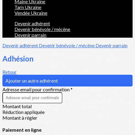
Maine Ukraine
Tarn Ukraine
Vendée Ukraine
Devenir adhérent
Devenir bénévole / mécène
Devenir parrain
Devenir adhérent
Devenir bénévole / mécène
Devenir parrain
Adhésion
Retour
Ajouter un autre adhérent
Adresse email pour confirmation *
Montant total
Réduction appliquée
Montant à régler
Paiement en ligne