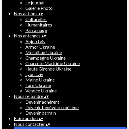
Le journal
Galerie Photo
Nos actions
▴
▾
Culturelles
Humanitaires
Parrainage
Nos antennes
▴
▾
Anjou Lviv
Armor Ukraine
Morbihan Ukraine
Champagne Ukraine
Charente Maritime Ukraine
Haute Gironde Ukraine
Lyon Lviv
Maine Ukraine
Tarn Ukraine
Vendée Ukraine
Nous rejoindre
▴
▾
Devenir adhérent
Devenir bénévole / mécène
Devenir parrain
Faire un don
▴
▾
Nous contacter
▴
▾