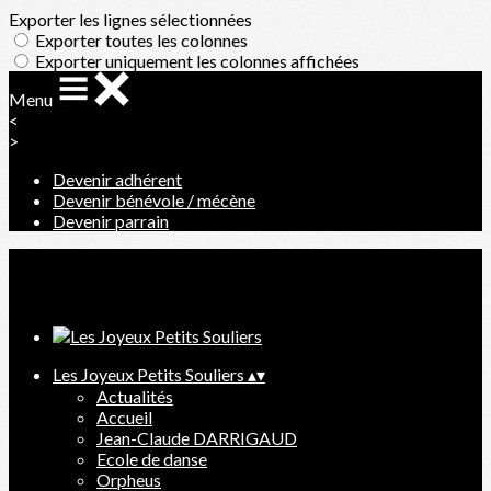
Exporter les lignes sélectionnées
Exporter toutes les colonnes
Exporter uniquement les colonnes affichées
Menu
<
>
Devenir adhérent
Devenir bénévole / mécène
Devenir parrain
Ajoutez un logo, un bouton, des réseaux sociaux
Cliquez pour éditer
Les Joyeux Petits Souliers
▴
▾
Actualités
Accueil
Jean-Claude DARRIGAUD
Ecole de danse
Orpheus